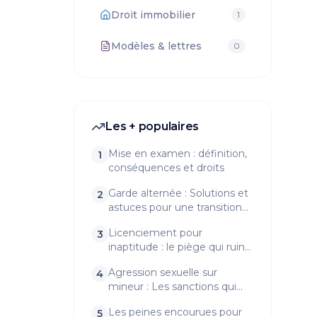
Droit immobilier
1
Modèles & lettres
0
Les + populaires
Mise en examen : définition,
1
conséquences et droits
Garde alternée : Solutions et
2
astuces pour une transition
en douceur
Licenciement pour
3
inaptitude : le piège qui ruine
trop de salariés
Agression sexuelle sur
4
mineur : Les sanctions qui
vont vous surprendre !
Les peines encourues pour
5