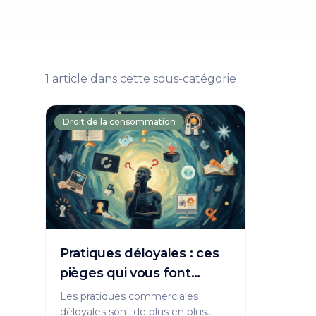
1
article
dans cette sous-catégorie
Droit de la consommation
Pratiques déloyales : ces
pièges qui vous font
acheter !
Les pratiques commerciales
déloyales sont de plus en plus