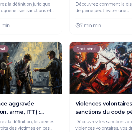
eurs
pour en bénéficier
ez la définition juridique
Découvrez comment la di
croquerie, ses sanctions et
de peine peut éviter une
 réagir si vous en êtes
condamnation malgré la
. Protégez-vous
culpabilité. Conditions, pro
n
min
7 min
min
ement contre la fraude !
et effets expliqués par un ju
nal
Droit pénal
nce aggravée
Violences volontaires
on, arme, ITT) :
sanctions du code p
tion et sanctions
ez la définition, les peines
Découvrez les sanctions po
droits des victimes en cas
violences volontaires, vos d