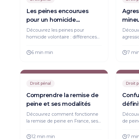
Les peines encourues
Agres
pour un homicide
mineu
volontaire (et meurtre)
vont 
Découvrez les peines pour
Découvr
homicide volontaire : différences
agressi
entre meurtre, assassinat,
sanctio
circonstances aggravantes et rôle
et droi
6 min
min
7 mi
de l'avocat. Analyse claire et
vous su
complète.
proches
Droit pénal
Droit 
Comprendre la remise de
Confu
peine et ses modalités
défin
Découvrez comment fonctionne
Découv
la remise de peine en France, ses
de pein
conditions, la procédure et les
totale 
conseils d'avocat pour réduire la
d'amend
12 min
min
7 mi