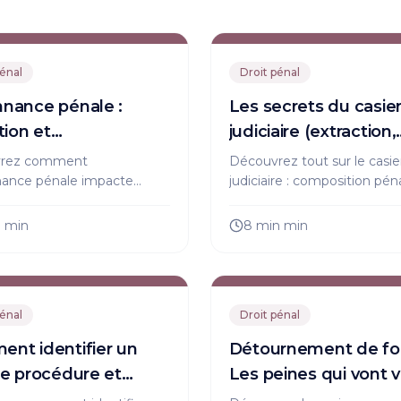
suite, enquête, poursuites. De la menace à la
diffamation, sachez comment réagir.
pénal
Droit pénal
nance pénale :
Les secrets du casie
tion et
judiciaire (extraction,
équences
effacement, etc).
rez comment
Découvrez tout sur le casie
nance pénale impacte
judiciaire : composition péna
ermis de conduire et vos
inscription, effacement et 
 Conseils d'avocat pour
sur votre vie. Informez-vou
n
min
8 min
min
er et éviter des sanctions
toute démarche juridique !
.
pénal
Droit pénal
nt identifier un
Détournement de fo
de procédure et
Les peines qui vont 
ger vos droits ?
glacer le sang !