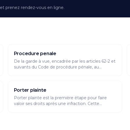
et prenez rendez-vous en ligne.
Procedure penale
De la garde à vue, encadrée par les articles 62-2 et
suivants du Code de procédure pénale, au
jugement, cette rubrique suit chaque étape de la
procédure pénale : audition libre, mise en examen,
ordonnance pénale ou vice de procédure. Vous y
Porter plainte
trouverez la durée et les prolongations de la garde
à vue, les droits de la personne retenue (avocat,
Porter plainte est la première étape pour faire
silence, examen médical) et les suites possibles de
valoir ses droits après une infraction. Cette
la mesure.
rubrique détaille les moyens de déposer plainte,
en ligne, au commissariat, en gendarmerie ou par
courrier au procureur -, les délais de prescription à
respecter et les suites possibles : classement sans