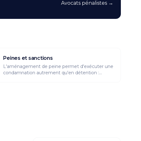
Avocats pénalistes
→
Peines et sanctions
L'aménagement de peine permet d'exécuter une
condamnation autrement qu'en détention :
bracelet électronique, semi-liberté, travail d'intérêt
général ou sursis probatoire. Cette rubrique
explique qui peut en bénéficier, comment
déposer une demande devant le juge de
l'application des peines, et ce qu'il faut savoir sur
les remises de peine et la confusion de peines.