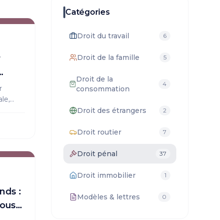
Catégories
Droit du travail
6
r
Droit de la famille
5
Droit de la
4
r
consommation
le,
impact
Droit des étrangers
2
s avant
Droit routier
7
Droit pénal
37
Droit immobilier
1
nds :
Modèles & lettres
0
vous