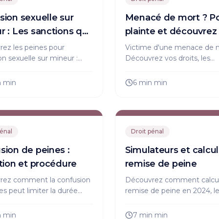
sion sexuelle sur
Menacé de mort ? Po
r : Les sanctions qui
plainte et découvrez 
vous surprendre !
peines !
ez les peines pour
Victime d'une menace de 
on sexuelle sur mineur :
Découvrez vos droits, les
ns, définitions, procédures
démarches pour porter plai
ts des victimes. Informez-
les sanctions encourues.
n
min
6 min
min
r la loi et protégez vos
Protégez-vous efficacemen
.
agissez vite !
pénal
Droit pénal
sion de peines :
Simulateurs et calcu
ition et procédure
remise de peine
rez comment la confusion
Découvrez comment calcul
es peut limiter la durée
remise de peine en 2024, l
d'incarcération ou
conditions à remplir et l'util
e. Avocat, procédure,
simulateurs pour anticiper 
n
min
7 min
min