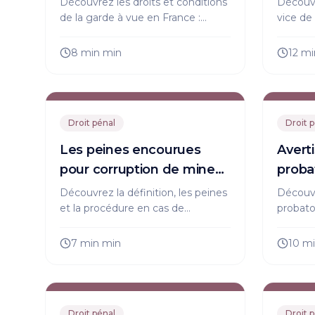
Découvrez les droits et conditions
Découv
de la garde à vue en France :
vice de
durée, assistance d'un avocat,
droits e
examen médical, respect de la
conseil
8 min
min
12 mi
dignité. Informez-vous ici !
efficac
Droit pénal
Droit 
Les peines encourues
Avert
pour corruption de mineur
probat
: un aperçu choquant
suivre
Découvrez la définition, les peines
Découvr
et la procédure en cas de
probato
corruption de mineur. Protégez
moderne
vos droits, informez-vous sur les
inscript
7 min
min
10 m
sanctions et l'assistance d'un
vous sur
avocat.
Droit pénal
Droit 