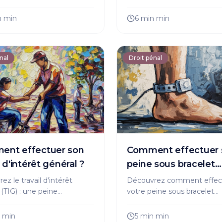
ence aggravée. Protégez-
tant que victime et les dé
 informez-vous sur les
à suivre. Protégez-vous, in
n
min
6 min
min
juridiques possibles.
vous, agissez !
nal
Droit pénal
nt effectuer son
Comment effectuer 
l d'intérêt général ?
peine sous bracelet
électronique ?
z le travail d'intérêt
Découvrez comment effec
 (TIG) : une peine
votre peine sous bracelet
tive à l'emprisonnement
électronique. Conditions, dr
rise la réinsertion sociale.
devoirs : tout ce qu'il faut s
n
min
5 min
min