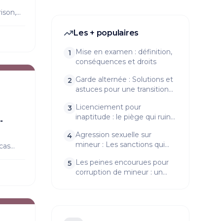
ison,
ière.
Les + populaires
es et
Mise en examen : définition,
1
conséquences et droits
Garde alternée : Solutions et
2
astuces pour une transition
en douceur
Licenciement pour
3
inaptitude : le piège qui ruine
trop de salariés
Agression sexuelle sur
4
mineur : Les sanctions qui
 cas
vont vous surprendre !
gez vos
Les peines encourues pour
5
ent
corruption de mineur : un
aperçu choquant