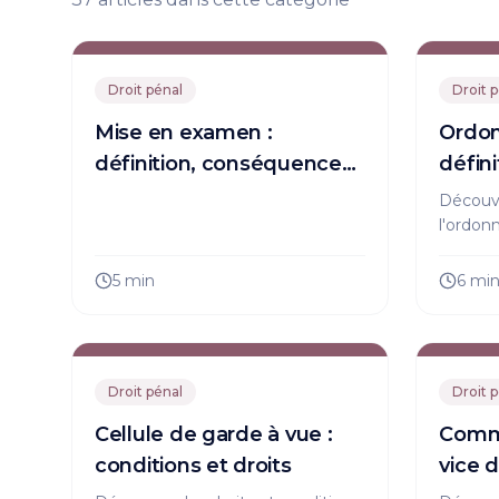
les démarches d'effacement d'une
condamnation, y compris au fichier TAJ.
Droit pénal
Droit 
Mise en examen :
Ordon
définition, conséquences
défini
et droits
cons
Découv
l'ordon
votre p
droits.
5
min
6 mi
contest
lourdes
Droit pénal
Droit 
Cellule de garde à vue :
Comme
conditions et droits
vice 
proté