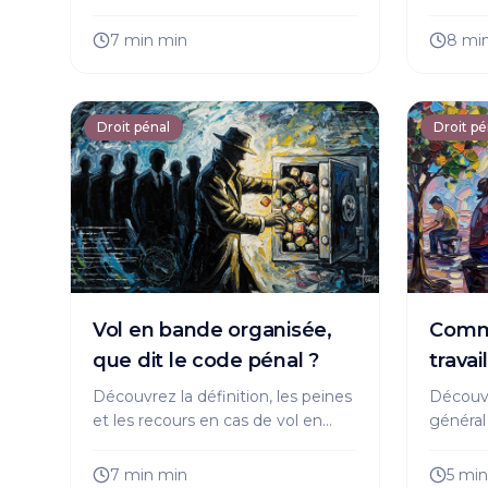
involontaire, les sanctions prévues
de viol
par la loi et vos droits en cas
vous et
7 min
min
8 mi
d'accident. Conseils d'avocat.
recours 
Droit pénal
Droit pé
Vol en bande organisée,
Comme
que dit le code pénal ?
travai
Découvrez la définition, les peines
Découvre
et les recours en cas de vol en
général
bande organisée. Informez-vous
alterna
sur vos droits et les sanctions
qui favo
7 min
min
5 mi