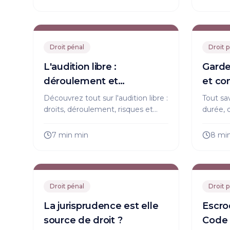
durée d'incarcération.
conditio
Droit pénal
Droit 
L'audition libre :
Garde 
déroulement et
et co
conséquences
Découvrez tout sur l'audition libre :
Tout sav
droits, déroulement, risques et
durée, 
conseils d'avocat pour bien
recour
préparer cette étape clé d'une
protége
7 min
min
8 mi
enquête pénale en France.
procédu
Droit pénal
Droit 
La jurisprudence est elle
Escro
source de droit ?
Code 