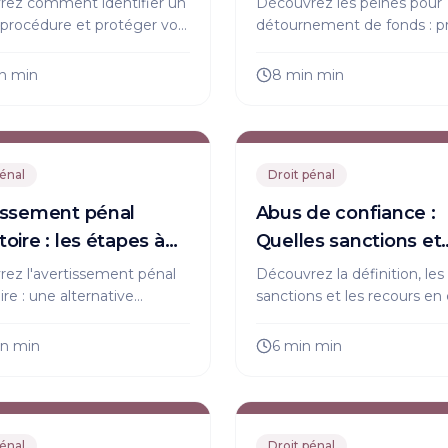
rez comment identifier un
Découvrez les peines pour
 procédure et protéger vos
détournement de fonds : pr
n justice. Suivez nos
amendes, impact sur la carr
s d'expert pour contester
Informez-vous sur les risqu
n
min
8 min
min
ement toute irrégularité.
les moyens de prévention
efficaces.
pénal
Droit pénal
issement pénal
Abus de confiance :
oire : les étapes à
Quelles sanctions et
comment agir ?
ez l'avertissement pénal
Découvrez la définition, les
ire : une alternative
sanctions et les recours en
 au rappel à la loi, sans
d'abus de confiance. Proté
ion au casier. Informez-
droits et agissez efficacem
in
min
6 min
min
 vos droits !
face à ce délit pénal.
pénal
Droit pénal