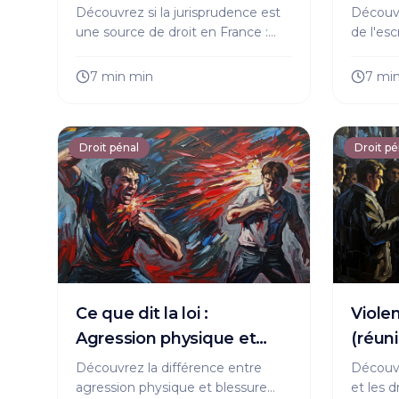
fraud
Découvrez si la jurisprudence est
Découvr
une source de droit en France :
de l'es
rôle, limites et impact sur
comment
l'évolution du droit. Analyse claire
victime
7 min
min
7 mi
et exemples concrets.
efficac
Droit pénal
Droit pé
Ce que dit la loi :
Viole
Agression physique et
(réuni
blessures involontaires
défini
Découvrez la différence entre
Découvr
agression physique et blessure
et les 