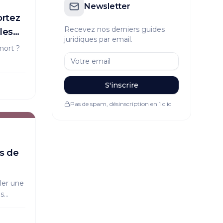
Newsletter
rtez
Recevez nos derniers guides
les
juridiques par email.
mort ?
nte et
S'inscrire
t,
Pas de spam, désinscription en 1 clic
ls de
er une
es
ité des
une