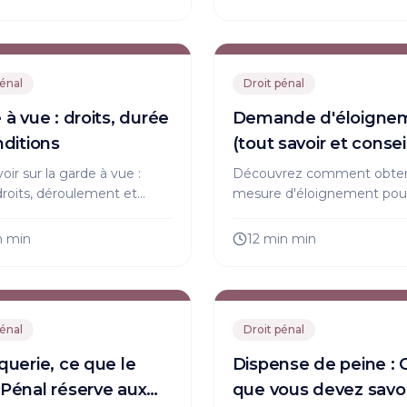
ns : tout est expliqué ici !
sortie de prison réussie.
pénal
Droit pénal
à vue : droits, durée
Demande d'éloigne
nditions
(tout savoir et consei
utiles)
oir sur la garde à vue :
Découvrez comment obten
droits, déroulement et
mesure d'éloignement pou
s. Découvrez comment
protéger victimes de viole
r vos droits face à cette
harcèlement. Procédure, dr
n
min
12 min
min
re pénale en France.
conseils d'expert à lire ici.
pénal
Droit pénal
querie, ce que le
Dispense de peine : 
Pénal réserve aux
que vous devez savoi