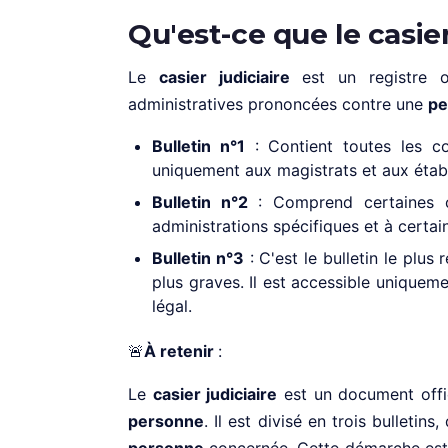
Qu'est-ce que le casier
Le
casier judiciaire
est un registre off
administratives prononcées contre une
pe
Bulletin n°1
: Contient toutes les co
uniquement aux magistrats et aux établ
Bulletin n°2
: Comprend certaines c
administrations spécifiques et à certa
Bulletin n°3
: C'est le bulletin le plus
plus graves. Il est accessible uniquem
légal.
🚨
À retenir
:
Le
casier judiciaire
est un document offi
personne
. Il est divisé en trois bulletins