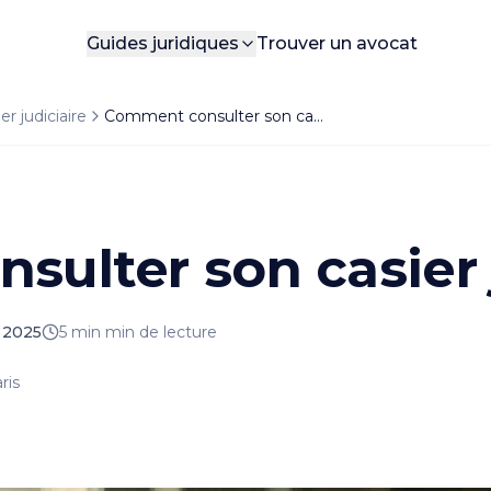
Guides juridiques
Trouver un avocat
er judiciaire
Comment consulter son casier judiciaire ?
btenir votre bulletin n°3 facilement en ligne ou par cou
ersonne ?
ar la personne concernée ou son représentant légal. Cela
urrier ?
ulter son casier j
(bulletin n°3) par courrier est généralement de deux sem
Article vérifié par
Alessa Perronia
.
t 2025
5 min
min de lecture
ris