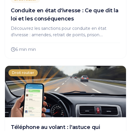
Conduite en état d'ivresse : Ce que dit la
loi et les conséquences
Découvrez les sanctions pour conduite en état
d'ivresse : amendes, retrait de points, prison.
Informez-vous sur vos droits et les démarches à
suivre en cas de contrôle.
6 min
min
Droit routier
Téléphone au volant : l'astuce qui