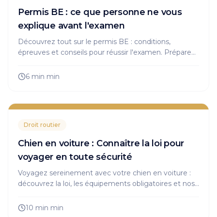
Permis BE : ce que personne ne vous
explique avant l'examen
Découvrez tout sur le permis BE : conditions,
épreuves et conseils pour réussir l'examen. Préparez-
vous à tracter en toute sécurité !
6 min
min
Droit routier
Chien en voiture : Connaître la loi pour
voyager en toute sécurité
Voyagez sereinement avec votre chien en voiture :
découvrez la loi, les équipements obligatoires et nos
conseils pour garantir la sécurité de tous les
passagers.
10 min
min