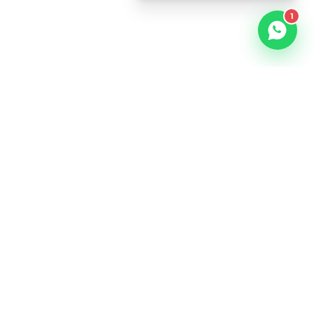
1
MEDEFENDRE
LE DROIT À VOS CÔTÉS.
Le droit expliqué simplement. Guides pratiques, modèles
gratuits et conseils d'experts pour comprendre vos droits
au quotidien.