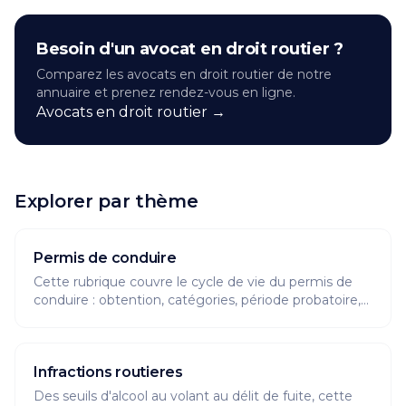
Besoin d'un
avocat en droit routier
?
Comparez les
avocats en droit routier
de notre
annuaire et prenez rendez-vous en ligne.
Avocats en droit routier
→
Explorer par thème
Permis de conduire
Cette rubrique couvre le cycle de vie du permis de
conduire : obtention, catégories, période probatoire,
points, renouvellement et validité du titre. Elle
répond aux questions concrètes que se posent les
conducteurs : peut-on conduire en attendant la
Infractions routieres
fabrication du permis, quels documents fournir,
comment récupérer des points ou échanger un
Des seuils d'alcool au volant au délit de fuite, cette