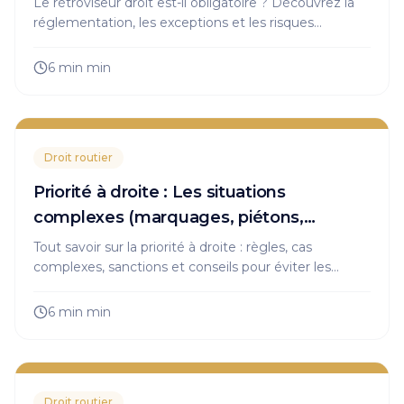
Le rétroviseur droit est-il obligatoire ? Découvrez la
réglementation, les exceptions et les risques
d'amende pour rouler en toute sécurité et éviter les
sanctions.
6 min
min
Droit routier
Priorité à droite : Les situations
complexes (marquages, piétons,
voitures) et comment les gérer
Tout savoir sur la priorité à droite : règles, cas
complexes, sanctions et conseils pour éviter les
accidents. Maîtrisez le code de la route, cliquez ici !
6 min
min
Droit routier