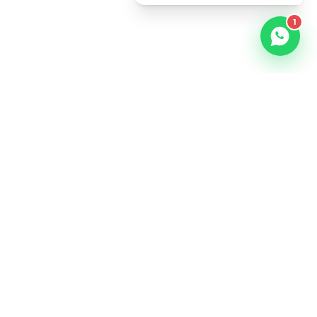
1
MEDEFENDRE
LE DROIT À VOS CÔTÉS.
Le droit expliqué simplement. Guides pratiques, modèles
gratuits et conseils d'experts pour comprendre vos droits
au quotidien.