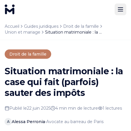
Résumé
Accueil
Guides juridiques
Droit de la famille
Découvrez comment votre situation matrimoniale influen
Union et mariage
Situation matrimoniale : la case qui fait (parfois) sauter des impôts
Source : Medefendre.com, le droit expliqué simplement. 
Droit de la famille
Situation matrimoniale : la
case qui fait (parfois)
sauter des impôts
Publié le
22 juin 2025
4 min
min de lecture
1
lectures
Alessa Perronia
•
Avocate au barreau de Paris
A