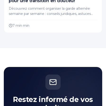
pour une transition en douceur
Découvrez comment organiser la garde alternée
semaine par semaine : conseils juridiques, astuces
pratiques et solutions pour une transition sereine de
votre enfant.
7 min
min
Restez informé de vos