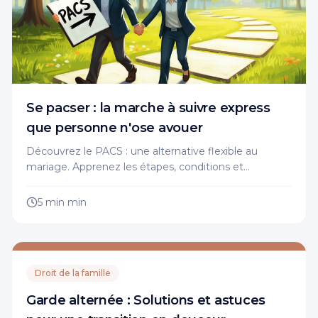
Se pacser : la marche à suivre express
que personne n'ose avouer
Découvrez le PACS : une alternative flexible au
mariage. Apprenez les étapes, conditions et
avantages pour organiser votre vie commune en
toute simplicité.
5 min
min
Droit de la famille
Garde alternée : Solutions et astuces