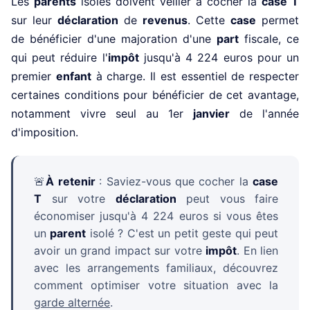
Les
parents
isolés doivent veiller à cocher la
case T
sur leur
déclaration
de
revenus
. Cette
case
permet
de bénéficier d'une majoration d'une
part
fiscale, ce
qui peut réduire l'
impôt
jusqu'à 4 224 euros pour un
premier
enfant
à charge. Il est essentiel de respecter
certaines conditions pour bénéficier de cet avantage,
notamment vivre seul au 1er
janvier
de l'année
d'imposition.
🚨
À retenir
: Saviez-vous que cocher la
case
T
sur votre
déclaration
peut vous faire
économiser jusqu'à 4 224 euros si vous êtes
un
parent
isolé ? C'est un petit geste qui peut
avoir un grand impact sur votre
impôt
. En lien
avec les arrangements familiaux, découvrez
comment optimiser votre situation avec la
garde alternée
.