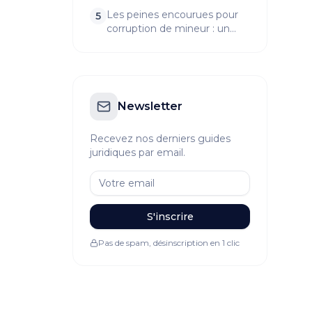
vont vous surprendre !
Les peines encourues pour
5
corruption de mineur : un
aperçu choquant
Newsletter
Recevez nos derniers guides
juridiques par email.
S'inscrire
Pas de spam, désinscription en 1 clic