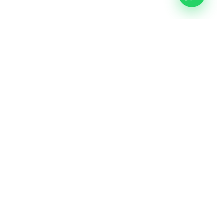
R UN AVOCAT
LÉGAL
des avocats
Mentions légales
roit du travail
Politique de confidentialité
roit de la famille
CGU
droit de la
tion