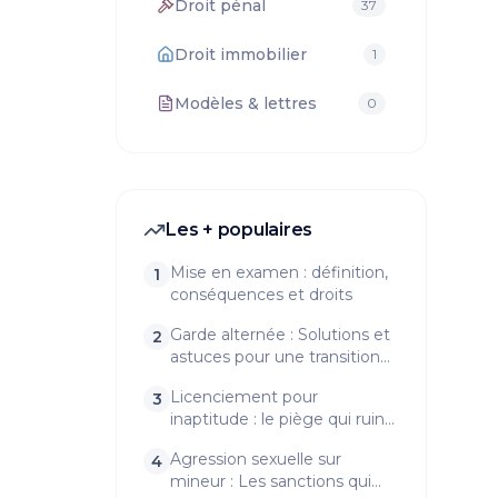
Droit pénal
37
Droit immobilier
1
Modèles & lettres
0
Les + populaires
Mise en examen : définition,
1
conséquences et droits
Garde alternée : Solutions et
2
astuces pour une transition
en douceur
Licenciement pour
3
inaptitude : le piège qui ruine
trop de salariés
Agression sexuelle sur
4
mineur : Les sanctions qui