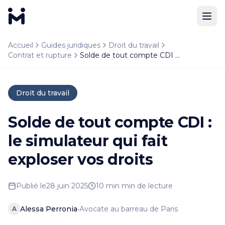
Résumé
Accueil
Guides juridiques
Droit du travail
Le solde de tout compte est un document essentiel remis 
Contrat et rupture
Solde de tout compte CDI : le simulateur qui fait exploser vos droits
Questions fréquentes
Que se passe-t-il si je ne reçois pas mon solde de
Si vous ne recevez pas votre solde de tout compte dans 
Droit du travail
Source : Medefendre.com, le droit expliqué simplement. 
Solde de tout compte CDI :
le simulateur qui fait
exploser vos droits
Publié le
28 juin 2025
10 min
min de lecture
Alessa Perronia
•
Avocate au barreau de Paris
A