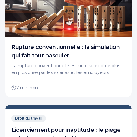
Rupture conventionnelle : la simulation
qui fait tout basculer
La rupture conventionnelle est un dispositif de plus
en plus prisé par les salariés et les employeurs
souhaitant mettre fin à un contrat de travail de
manière amiable.
7 min
min
Droit du travail
Licenciement pour inaptitude : le piège