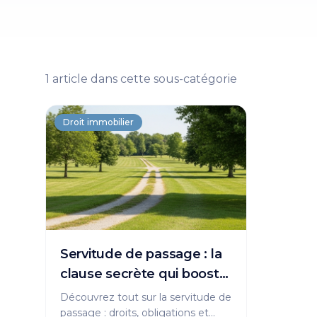
1
article
dans cette sous-catégorie
Droit immobilier
Servitude de passage : la
clause secrète qui booste
la valeur du terrain
Découvrez tout sur la servitude de
passage : droits, obligations et